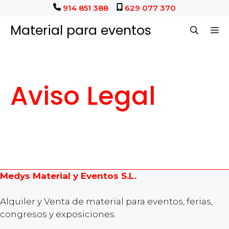
Saltar
914 851 388
629 077 370
al
Material para eventos
M
contenido
Aviso Legal
Medys Material y Eventos S.L.
Alquiler y Venta de material para eventos, ferias,
congresos y exposiciones.