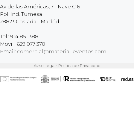
Av de las Américas, 7 - Nave C 6
Pol. Ind. Tumesa
28823 Coslada - Madrid
Tel.: 914 851 388
Movil.: 629 077 370
Email:
comercial@material-eventos.com
Aviso Legal
•
Política de Privacidad
Artículo añadido al carrito.
FINALIZAR COMPRA
0 artículos -
0,00
€