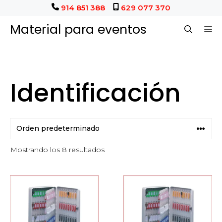
Saltar
914 851 388
629 077 370
al
Material para eventos
M
contenido
Identificación
Mostrando los 8 resultados