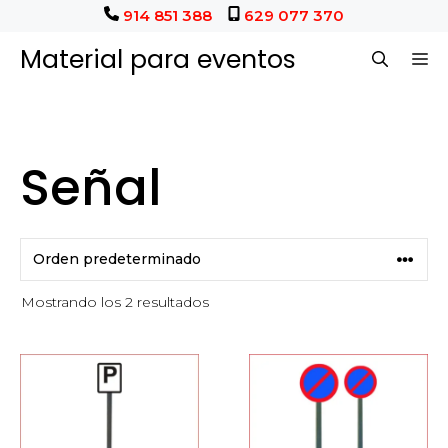
Saltar
914 851 388
629 077 370
al
Material para eventos
M
contenido
Señal
Mostrando los 2 resultados