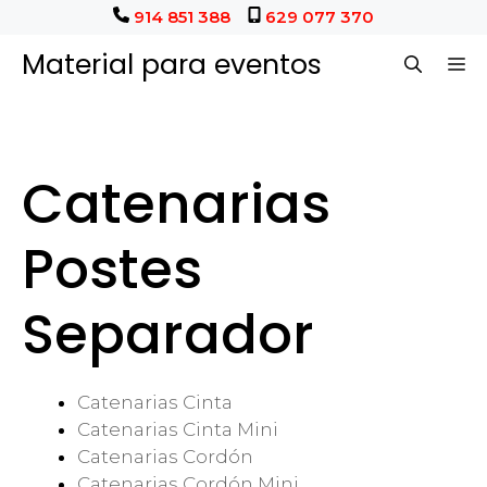
Saltar
914 851 388
629 077 370
al
Material para eventos
M
contenido
Catenarias
Postes
Separador
Catenarias Cinta
Catenarias Cinta Mini
Catenarias Cordón
Catenarias Cordón Mini