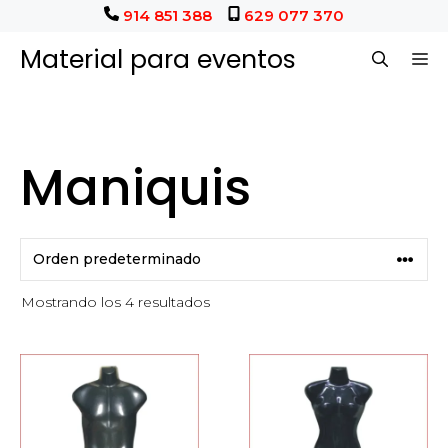
Saltar
914 851 388
629 077 370
al
Material para eventos
M
contenido
Maniquis
Mostrando los 4 resultados