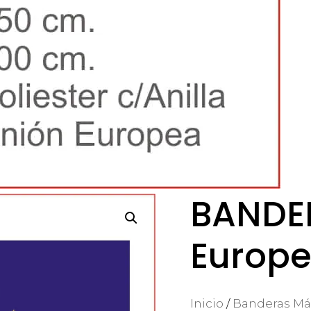
BANDE
Europ
Inicio
/
Banderas Más