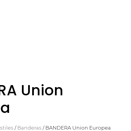
RA Union
ea
tiles
/
Banderas
/ BANDERA Union Europea