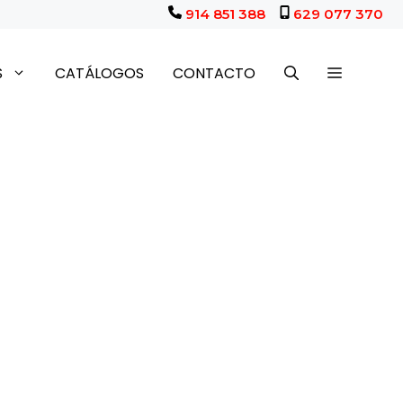
914 851 388
629 077 370
S
CATÁLOGOS
CONTACTO