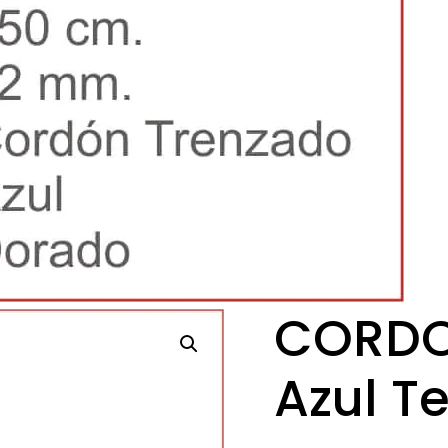
CORDO
Azul T