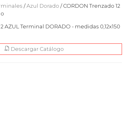
rminales
/
Azul Dorado
/ CORDON Trenzado 12
do
2 AZUL Terminal DORADO - medidas 0,12x150
Descargar Catálogo