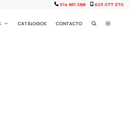
914 851 388
629 077 370
S
CATÁLOGOS
CONTACTO