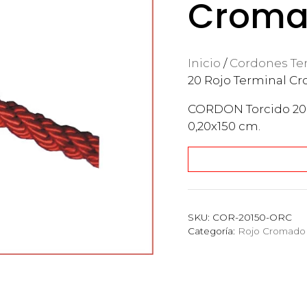
Croma
Inicio
/
Cordones Te
20 Rojo Terminal C
CORDON Torcido 20
0,20x150 cm.
SKU:
COR-20150-ORC
Categoría:
Rojo Cromado