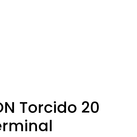
N Torcido 20
erminal