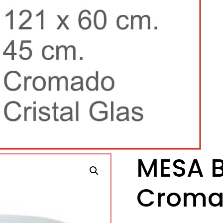
MESA B
Cromad