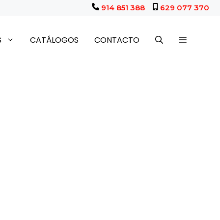
914 851 388
629 077 370
S
CATÁLOGOS
CONTACTO