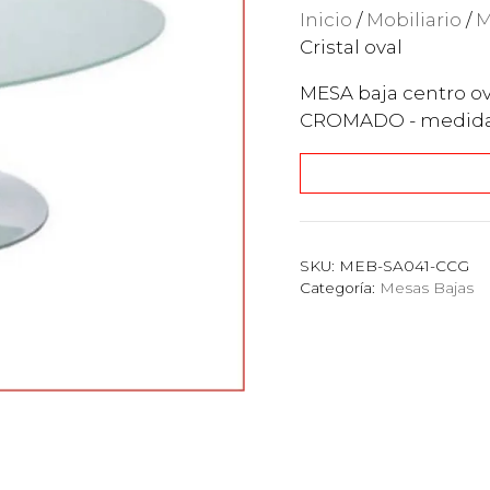
Inicio
/
Mobiliario
/
M
Cristal oval
MESA baja centro ov
CROMADO - medidas
SKU:
MEB-SA041-CCG
Categoría:
Mesas Bajas